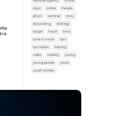
National Agency
offline
olasz
online
People
photo
seminar
story
storytelling
strategy
olta
target
teach
time
tro.
time to move
tprs
tprs italian
training
video
visibility
young
young people
youth
youth worker