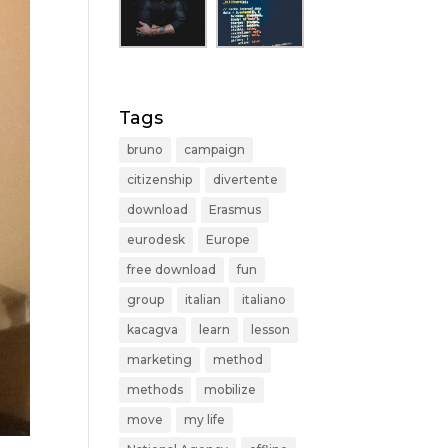
Tags
bruno
campaign
citizenship
divertente
download
Erasmus
eurodesk
Europe
free download
fun
group
italian
italiano
kacagva
learn
lesson
marketing
method
methods
mobilize
move
my life