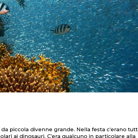
 da piccola divenne grande. Nella festa c’erano tutti
olari ai dinosauri. C’era qualcuno in particolare alla